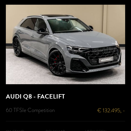
AUDI
Q8 - FACELIFT
60 TFSIe Competition
€ 132.495, -