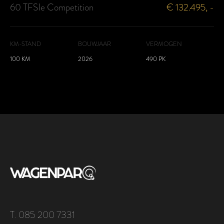
60 TFSIe Competition
€ 132.495, -
KM-STAND
BOUWJAAR
VERMOGEN
100 KM
2026
490 PK
T. 085 200 7331