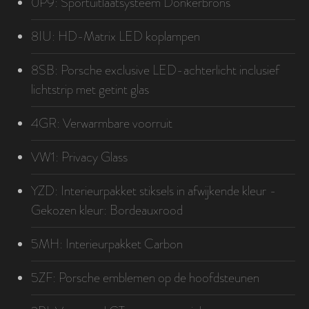
0P9: Sportuitlaatsysteem Donkerbrons
8IU: HD-Matrix LED koplampen
8SB: Porsche exclusive LED-achterlicht inclusief
lichtstrip met getint glas
4GR: Verwarmbare voorruit
VW1: Privacy Glass
YZD: Interieurpakket stiksels in afwijkende kleur -
Gekozen kleur: Bordeauxrood
5MH: Interieurpakket Carbon
5ZF: Porsche emblemen op de hoofdsteunen