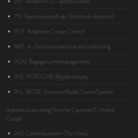
2PJ: Verwarmd GT-sportstuurwiel
7Y1: Rijstrookwisselhulp (dodehoek detectie)
PV3: Adaptieve Cruise Control
9AE: 4-Zone automatische airconditioning
3GN: Bagageruimtemanagement
JH2: PORSCHE Bijrijdersdisplay
9VL: BOSE Surround Audio Sound System
Standaard uitrusting Porsche Cayenne E-Hybrid
Coupé:
360 Camerasysteem (Top View)