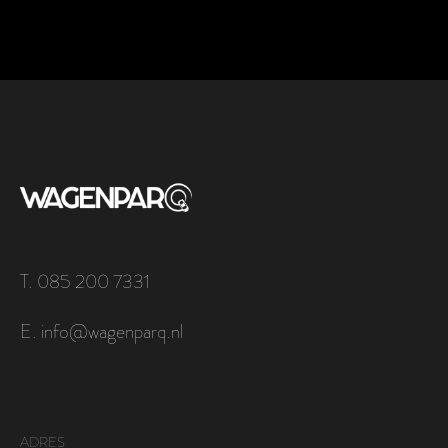
T. 085 200 7331
E. info@wagenparq.nl
ADRES