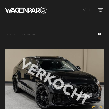
MENU
>
AANBOD
AUDI RSQ8 600 PK