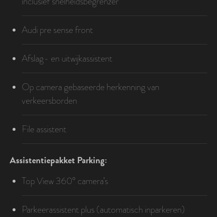
inclusief snelheidsbegrenzer
Audi pre sense front
Afslag- en uitwijkassistent
Op camera gebaseerde herkenning van
verkeersborden
File assistent
Assistentiepakket Parking:
Top View 360° camera’s
Parkeerassistent plus (automatisch inparkeren)