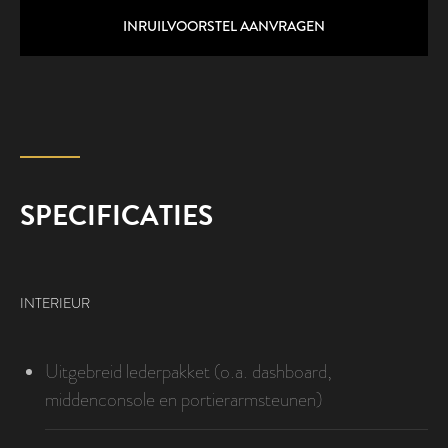
INRUILVOORSTEL AANVRAGEN
SPECIFICATIES
INTERIEUR
Uitgebreid lederpakket (o.a. dashboard,
middenconsole en portierarmsteunen)