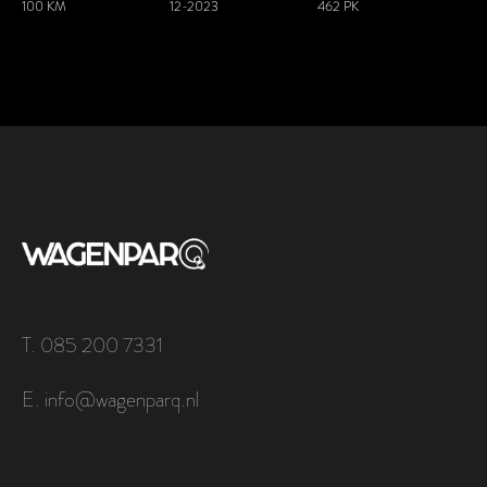
100 KM
12-2023
462 PK
T. 085 200 7331
E. info@wagenparq.nl