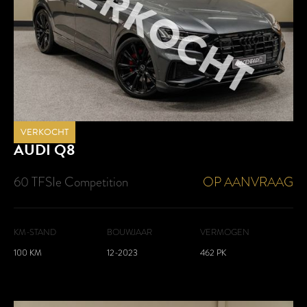
VERKOCHT
AUDI
Q8
60 TFSIe Competition
OP AANVRAAG
KM-STAND
BOUWJAAR
VERMOGEN
100 KM
12-2023
462 PK