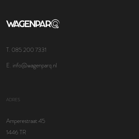
T. 085 200 7331
E. info@wagenparq.nl
ADRES
Amperestraat 45
1446 TR