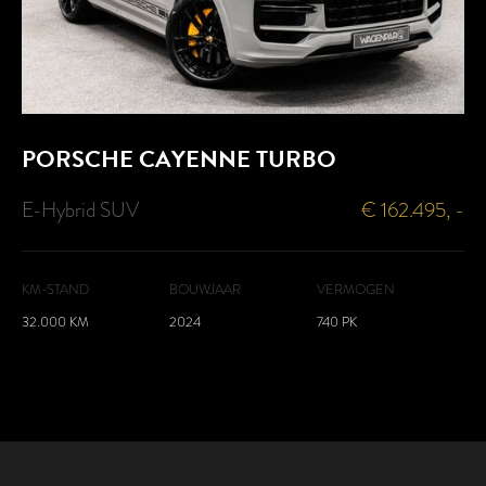
PORSCHE
CAYENNE TURBO
E-Hybrid SUV
€ 162.495, -
KM-STAND
BOUWJAAR
VERMOGEN
32.000 KM
2024
740 PK