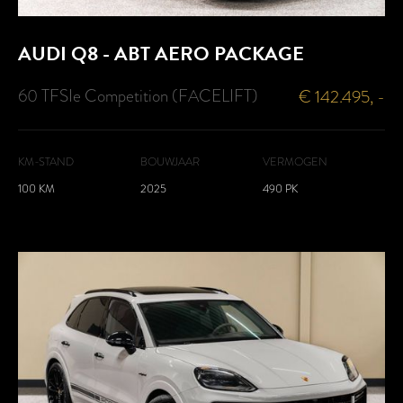
AUDI
Q8 - ABT AERO PACKAGE
60 TFSIe Competition (FACELIFT)
€ 142.495, -
KM-STAND
BOUWJAAR
VERMOGEN
100 KM
2025
490 PK