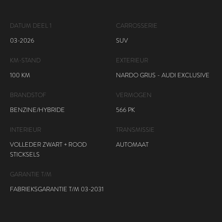
DATUM DEEL 1
CARROSSERIE
03-2026
SUV
KM-STAND
EXTERIEUR
100 KM
NARDO GRIJS - AUDI EXCLUSIVE
BRANDSTOF
VERMOGEN
BENZINE/HYBRIDE
566 PK
INTERIEUR
TRANSMISSIE
VOLLEDER ZWART + ROOD
AUTOMAAT
STICKSELS
GARANTIE T/M
FABRIEKSGARANTIE T/M 03-2031