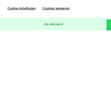
Cookie instellingen
Cookies weigeren
Wis
17
Voertuigen
Ga akkoord
Transmissie
Bouwjaar
Kilometerstand
Automaat
30-04-2026
100 KM
€ 129.495,-
€ 1.800,- /mnd
AUDI Q8
60 TFSIe ABT AERO