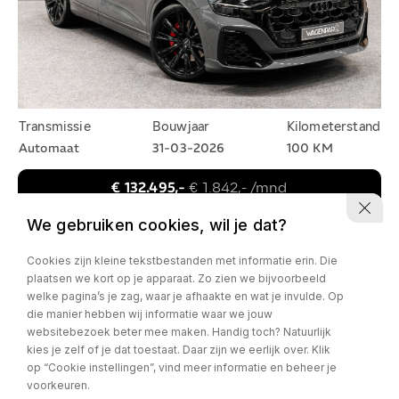
Transmissie
Bouwjaar
Kilometerstand
Automaat
31-03-2026
100 KM
€ 132.495,-
€ 1.842,- /mnd
AUDI Q8
We gebruiken cookies, wil je dat?
60 TFSIe Competition
Cookies zijn kleine tekstbestanden met informatie erin. Die
plaatsen we kort op je apparaat. Zo zien we bijvoorbeeld
welke pagina’s je zag, waar je afhaakte en wat je invulde. Op
die manier hebben wij informatie waar we jouw
websitebezoek beter mee maken. Handig toch? Natuurlijk
kies je zelf of je dat toestaat. Daar zijn we eerlijk over. Klik
op “Cookie instellingen”, vind meer informatie en beheer je
voorkeuren.