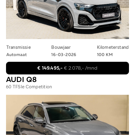
Transmissie
Bouwjaar
Kilometerstand
Automaat
16-03-2026
100 KM
€ 149.495,-
€ 2.078,- /mnd
AUDI Q8
60 TFSIe Competition