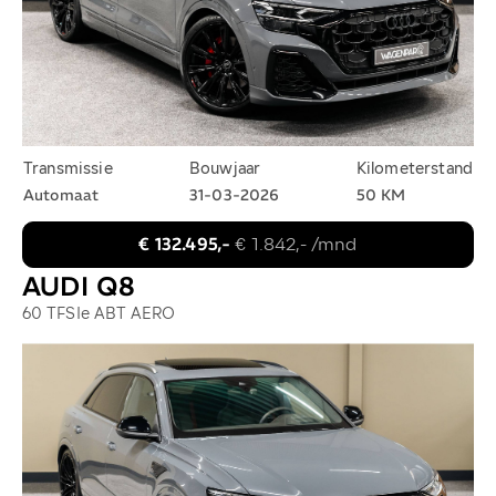
Transmissie
Bouwjaar
Kilometerstand
Automaat
31-03-2026
50 KM
€ 132.495,-
€ 1.842,- /mnd
AUDI Q8
60 TFSIe ABT AERO