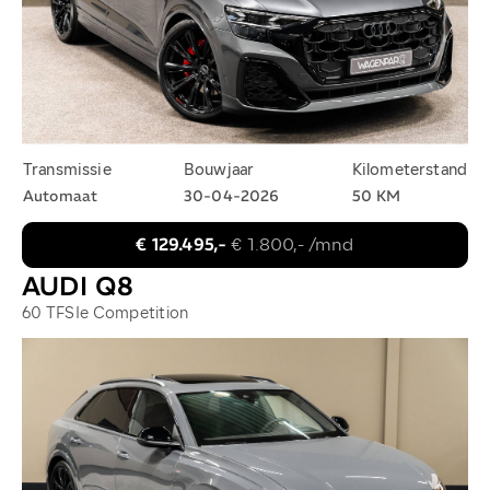
Transmissie
Bouwjaar
Kilometerstand
Automaat
30-04-2026
50 KM
€ 129.495,-
€ 1.800,- /mnd
AUDI Q8
60 TFSIe Competition