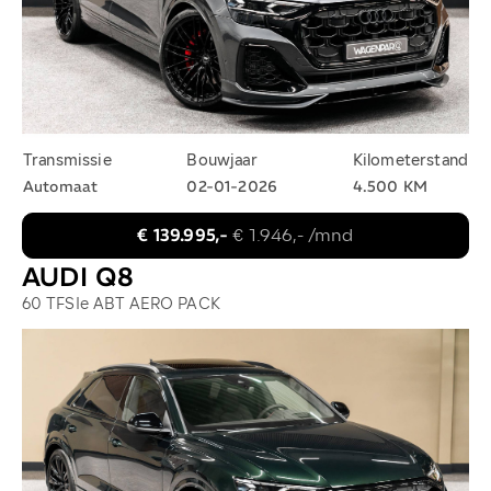
Transmissie
Bouwjaar
Kilometerstand
Automaat
02-01-2026
4.500 KM
€ 139.995,-
€ 1.946,- /mnd
AUDI Q8
60 TFSIe ABT AERO PACK