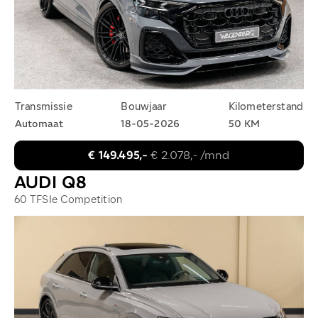
Transmissie
Bouwjaar
Kilometerstand
Automaat
18-05-2026
50 KM
€ 149.495,-
€ 2.078,- /mnd
AUDI Q8
60 TFSIe Competition