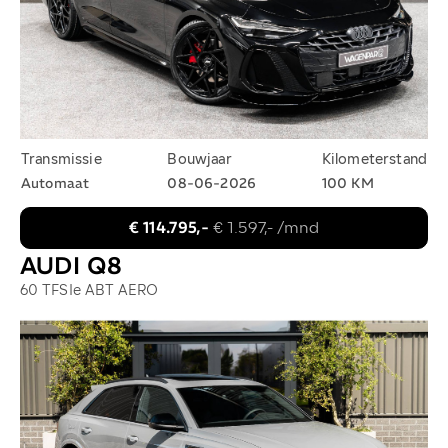
Transmissie
Bouwjaar
Kilometerstand
Automaat
08-06-2026
100 KM
€ 114.795,-
€ 1.597,- /mnd
AUDI Q8
60 TFSIe ABT AERO