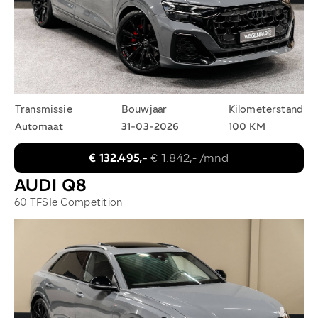
Transmissie
Bouwjaar
Kilometerstand
Automaat
31-03-2026
100 KM
€ 132.495,-
€ 1.842,- /mnd
AUDI Q8
60 TFSIe Competition