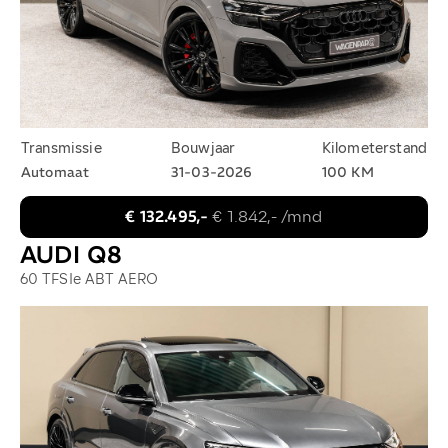
Transmissie
Bouwjaar
Kilometerstand
Automaat
31-03-2026
100 KM
€ 132.495,-
€ 1.842,- /mnd
AUDI Q8
60 TFSIe ABT AERO