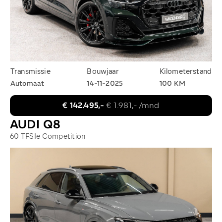
Transmissie
Bouwjaar
Kilometerstand
Automaat
14-11-2025
100 KM
€ 142.495,-
€ 1.981,- /mnd
AUDI Q8
60 TFSIe Competition